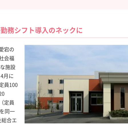
が勤務シフト導入のネックに
愛宕の
社会福
きな施設
）4月に
員100
0
（定員
業を同一
祉総合エ