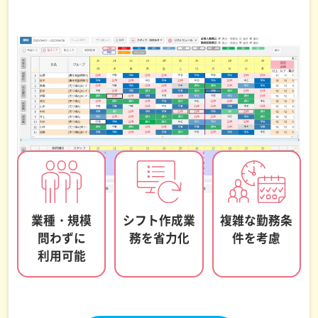
業種・規模
シフト作成業
複雑な勤務条
問わずに
務を
省力化
件を
考慮
利用可能