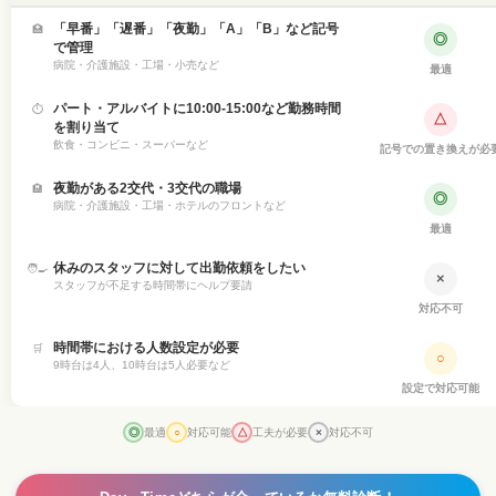
「早番」「遅番」「夜勤」「A」「B」など記号
🏥
◎
で管理
病院・介護施設・工場・小売など
最適
パート・アルバイトに10:00-15:00など勤務時間
⏱️
△
を割り当て
飲食・コンビニ・スーパーなど
記号での置き換えが必
夜勤がある2交代・3交代の職場
🏨
◎
病院・介護施設・工場・ホテルのフロントなど
最適
休みのスタッフに対して出勤依頼をしたい
🧑‍🍳
×
スタッフが不足する時間帯にヘルプ要請
対応不可
時間帯における人数設定が必要
🛒
○
9時台は4人、10時台は5人必要など
設定で対応可能
◎
最適
○
対応可能
△
工夫が必要
×
対応不可