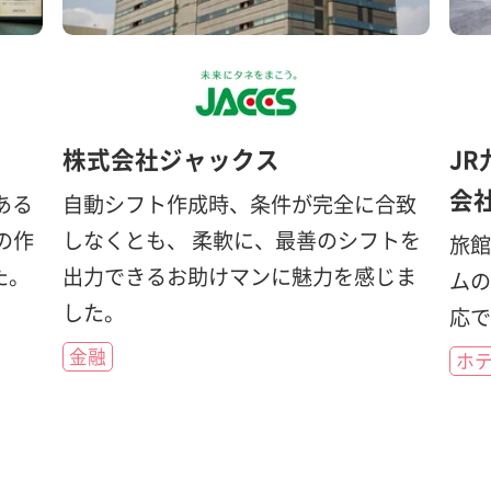
株式会社ジャックス
J
会
ある
自動シフト作成時、条件が完全に合致
の作
しなくとも、 柔軟に、最善のシフトを
旅
た。
出力できるお助けマンに魅力を感じま
ムの
した。
応
金融
ホテ