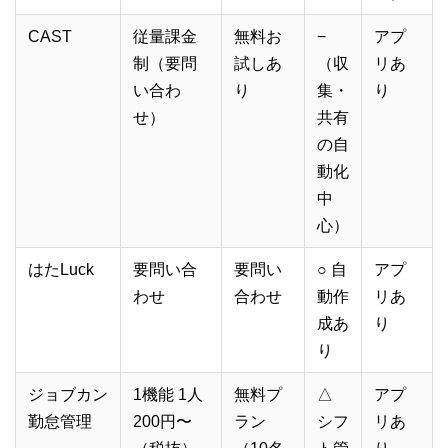
CAST
従量課金
無料お
−
アプ
制（要問
試しあ
（収
リあ
い合わ
り
集・
り
せ）
共有
の自
動化
中
心）
はたLuck
要問い合
要問い
○ 自
アプ
わせ
合わせ
動作
リあ
成あ
り
り
ジョブカン
1機能 1人
無料プ
△
アプ
勤怠管理
200円〜
ラン
シフ
リあ