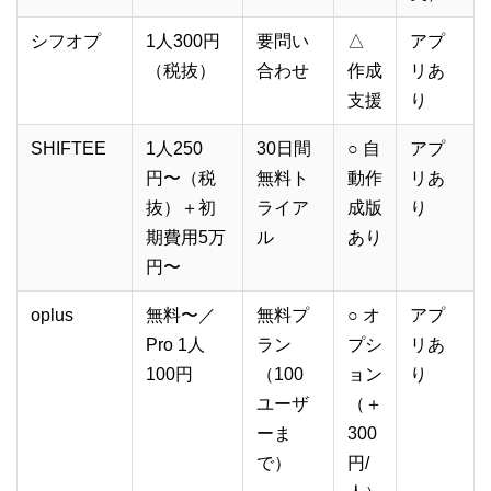
シフオプ
1人300円
要問い
△
アプ
（税抜）
合わせ
作成
リあ
支援
り
SHIFTEE
1人250
30日間
○ 自
アプ
円〜（税
無料ト
動作
リあ
抜）＋初
ライア
成版
り
期費用5万
ル
あり
円〜
oplus
無料〜／
無料プ
○ オ
アプ
Pro 1人
ラン
プシ
リあ
100円
（100
ョン
り
ユーザ
（＋
ーま
300
で）
円/