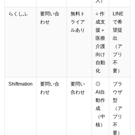
人）
らくしふ
要問い合
無料ト
○ 作
LINE
わせ
ライア
成支
で希
ルあり
援＋
望提
医療
出
介護
（ア
向け
プリ
自動
不
化
要）
Shiftmation
要問い合
要問い
◎
ブラ
わせ
合わせ
AI自
ウザ
動作
型
成
（ア
（中
プリ
核）
不
要）