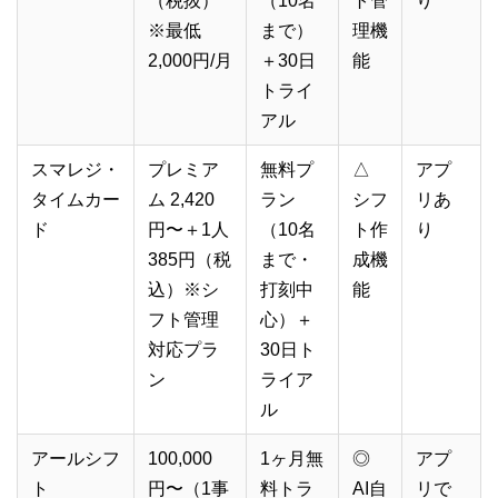
（税抜）
（10名
ト管
り
※最低
まで）
理機
2,000円/月
＋30日
能
トライ
アル
スマレジ・
プレミア
無料プ
△
アプ
タイムカー
ム 2,420
ラン
シフ
リあ
ド
円〜＋1人
（10名
ト作
り
385円（税
まで・
成機
込）※シ
打刻中
能
フト管理
心）＋
対応プラ
30日ト
ン
ライア
ル
アールシフ
100,000
1ヶ月無
◎
アプ
ト
円〜（1事
料トラ
AI自
リで