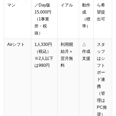
マン
／Day版
イアル
動作
ら希
15,000円
成
望提
（1事業
（標
出可
所・税
準）
抜）
Airシフト
1人330円
利用開
△
スタ
（税込）
始月＋
作成
ッフ
※2人以下
翌月無
支援
はシ
は990円
料
フト
ボー
ド連
携
（管
理は
PC推
奨）