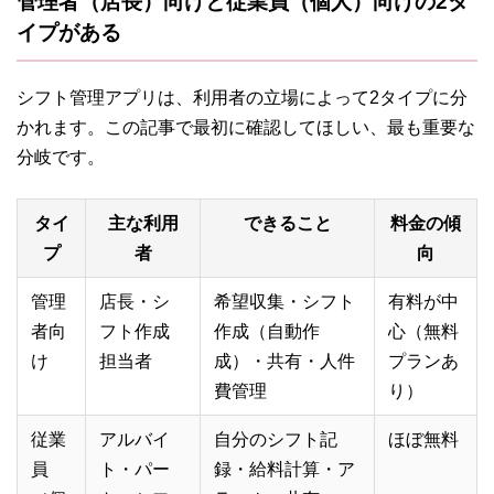
管理者（店長）向けと従業員（個人）向けの2タ
イプがある
シフト管理アプリは、利用者の立場によって2タイプに分
かれます。この記事で最初に確認してほしい、最も重要な
分岐です。
タイ
主な利用
できること
料金の傾
プ
者
向
管理
店長・シ
希望収集・シフト
有料が中
者向
フト作成
作成（自動作
心（無料
け
担当者
成）・共有・人件
プランあ
費管理
り）
従業
アルバイ
自分のシフト記
ほぼ無料
員
ト・パー
録・給料計算・ア