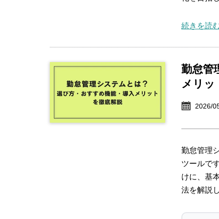
続きを読む
勤怠管
メリッ
2026/0
勤怠管理
ツールで
けに、基
法を解説