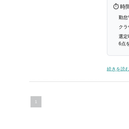
⏱ 時
勤怠
クラ
選定
6点
続きを読む
1