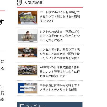
人気の記事
パートやアルバイトも休職はで
きる？シフト制における休職制
す
度について
シフトのわがまま・不満にどう
対応？店長のための角が立たな
い伝え方と対処法
エクセルでも良い勤務シフト表
を作ることは出来る？関数を使
ったシフト表の作り方を伝授！
クに
24時間365日体制で業務！警察
える
官のシフト管理はどのように行
われるか解説します
早朝手当は何時から何時まで？
す。
メリットとデメリットも解説
も紹
効率
カテゴリー