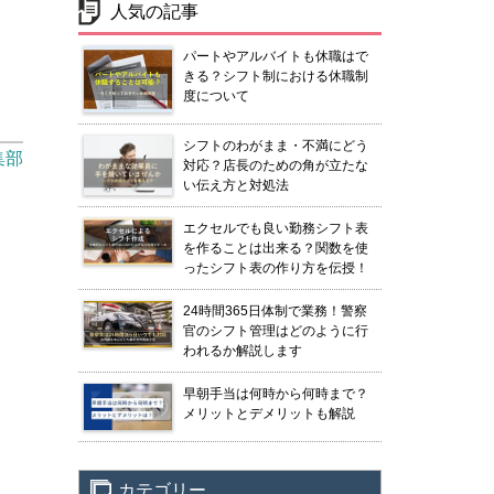
人気の記事
パートやアルバイトも休職はで
きる？シフト制における休職制
度について
シフトのわがまま・不満にどう
集部
対応？店長のための角が立たな
い伝え方と対処法
エクセルでも良い勤務シフト表
を作ることは出来る？関数を使
ったシフト表の作り方を伝授！
24時間365日体制で業務！警察
官のシフト管理はどのように行
われるか解説します
早朝手当は何時から何時まで？
メリットとデメリットも解説
カテゴリー