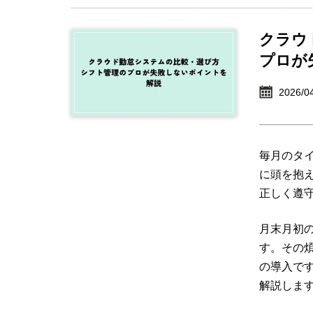
クラウ
プロが
2026/0
毎月のタイ
に頭を抱
正しく遵
月末月初
す。その
の導入で
解説しま