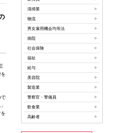
清掃業
の
物流
男女雇用機会均等法
病院
社会保険
福祉
正
給与
律を
美容院
。
製造業
ので
警察官・警備員
ム」
飲食業
方を
高齢者