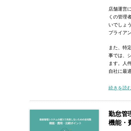
店舗運営
くの管理
いでしょ
プライア
また、特
事では、
ます。人
自社に最
続きを読む
勤怠管
機能・