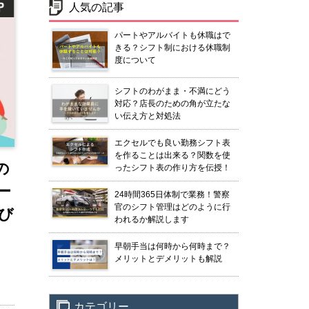
人気の記事
パートやアルバイトも休職はで
きる？シフト制における休職制
度について
シフトのわがまま・不満にどう
対応？店長のための角が立たな
い伝え方と対処法
エクセルでも良い勤務シフト表
を作ることは出来る？関数を使
の
ったシフト表の作り方を伝授！
ー
24時間365日体制で業務！警察
官のシフト管理はどのように行
び
われるか解説します
早朝手当は何時から何時まで？
メリットとデメリットも解説
カテゴリー