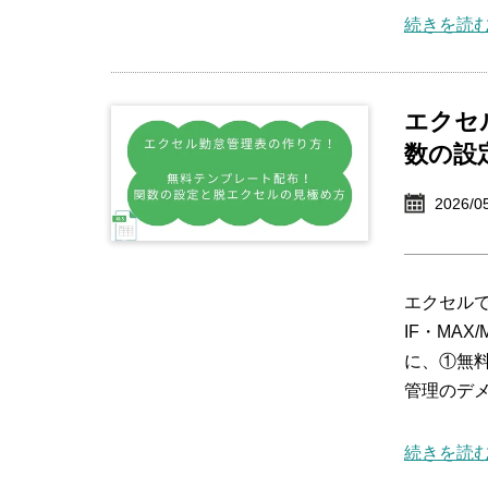
続きを読む
エクセ
数の設
2026/0
エクセル
IF・MA
に、①無
管理のデ
続きを読む