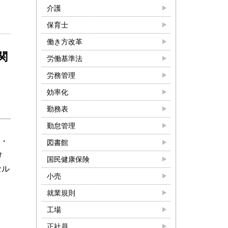
介護
保育士
働き方改革
関
労働基準法
労務管理
効率化
勤務表
勤怠管理
M・
図書館
け
国民健康保険
セル
小売
就業規則
工場
正社員