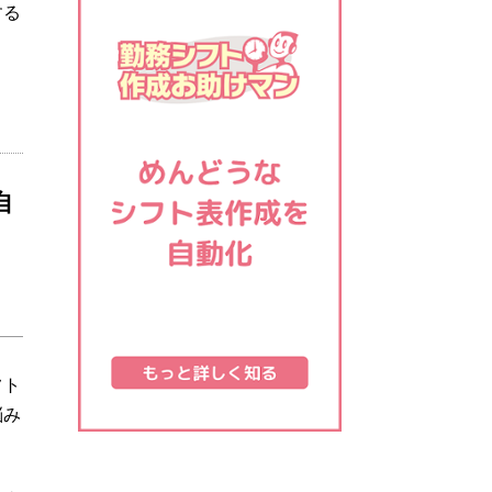
する
自
フト
悩み